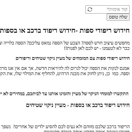
שלח טופס
חידוש ריפודי ספות -חידוש ריפוד ברכב או בספות
מחפשים עיצוב חדש לספה? הצבע של הספה נמאס עליכם? הספה בלוייה וצר
כבר לא לטעמנו - יש לכם לאן לפנות!!
חידוש ריפודי ספות עם המומחים של מעיין ניקוי שטיחים וריפודים
אמנם לנקות את הספה יכול לגרום לה להיראות חדשה, אך אם אין אנו מרוצ
וספה. כמו כן, ניתן לחזק את מבנה הרהיט, להחליף את המילוי שלו, את ה
התקשרו למומחי הניקוי של מעיין והזמינו אותנו עד לביתכם, במחירים לא יקרים ועם ש
חידוש ריפוד ברכב או בספות -
מעיין ניקוי שטיחים
הריפוד ברכב שלכם מזוהם ולא נעים לכם להסיע ילדים של אחרים? נשפך 
מישהו שינקה אותה ויחדש אותה בצורה מקצועית .