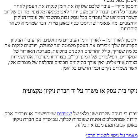
חיסכון כפול בכסף
חיסכון מיידי – עובד שלכם שלוקח את הזמן לנקות את העסק לאחר
שעבד כל היום יעבוד לרוב מעט יותר לאט ממנקה מקצועי, מה גם שלרוב
השכר הממוצע של עובדים בכל עסק גבוה מהשכר של עובדי הניקיון
החיצוניים, מה שאומר שתחסכו כסף באופן מיידי, דבר שמחמיא לשאר
היתרונות.
חיסכון לאורך זמן – לאורך הזמן העובדים מתחלפים, אך עובדי הניקיון
הקבועים שלך מכירים את העסק מלמטה ועד למעלה, ויודעים לנקות את
כל מה שצריך, כולל החריצים הקטנים בחלונות, מערכת האוורור של
המקררים, הפילטרים של המזגן וכיו"ב. בצורה זו מערכות אלו נשמרות
בצורה אידיאלית, ואין צורך בתיקונים תכופים והחלפה של מוצרים אלו,
אשר נשמרים נקיים וכמו חדשים כל הזמן.
ניקוי בית עסק או משרד על יד חברת ניקיון מקצועית
זיכרו כי בעסק שלכם ישנו בלאי של
שטיחים
שמתיישנים או צוברים אבק,
קירות שמתלכלכים ופינות שצוברות לכלוך. עבושדה עם חברת ניקיון
באופן קבוע תמנע מכם את כל זה.
מאמר על ניקוי לשטיח פרסי