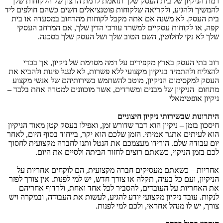
רמת הניקיון של בית העסק שלך תואמת לרמת הרצון של הלקוחות שלך
להמשיך ולהגיע, ולקריאה שלקוחות פוטנציאלים חשים כשהם חולפים ליד
בית העסק. לא משנה אם אתה מקבל לקוחות מהרחוב במסעדה או בית
קפה, או לקוחות עסקיים למשרד עורכי הדין שלך, אם המרחב העסקי
שלך לא נקי לחלוטין, השם הטוב שלך ושל העסק שלך בסכנה.
רוב בתי העסק בארץ מקפידים על רמה מסוימת של ניקיון, אך בכדי
להצליח ולהתמיד בניקיון מקצועי ללא פשרות, לא לעגל פינות ולהביא את
העסק למקסימום הניקיון, מוטב להשתמש בשירותיהם של אנשי מקצוע
מתחום הניקיון של מבנים ומשרדים, אשר מוכוונים למטרה אחת בלבד –
ניקיון אופטימאלי
היתרונות שבשירותי ניקיון חיצוניים
חיסכון בזמן – ניקיון הוא דבר שדורש זמן, ואפילו בעסק קטן מאוד הניקיון
הוא לעיתים אתגר אמיתי. הזמן שלכם הוא יקר, בייחוד בסוף היום, לאחר
יום עבודה שלם. הורידו מעצמכם את הנטל ותנו לחברה מקצועית לחסוך
לכם בזמן הניקוי, כשאתם רוצים לחזור הביתה ולסיים את היום.
אחריות – כשאתם מעסיקים חברה מקצועית, הם לוקחים אחריות על
הניקיון, ועם כל בעיה, תקלה או צורך חדש, יש למי לפנות. אין צורך לפזר
את האחריות על העובדים, להסביר לכל אחד ואחת, ולרדוף אחריהם
לנקות. עובד ניקיון מקצועי יודע להגיע, לעשות את העבודה, ובמקרה ויש
צורך, יש לו מנהל אחראי, ולכם למי לפנות.