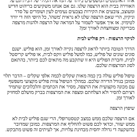
אחד האלמנטים המשפיעים ביותר על המראה הכללי של הבית וגם על
האווירה בבית הוא הרצפה שלנו. גם אם אנחנו משקיעים בריהוט חדיש
ומעוצב, צובעים את הקירות בצבעים נעימים לעין ושומרים על סדר
וניקיון, הרי שאם הרצפה שלנו לא נראית 'משהו', כל היופי הזה די יורד
לטימיון. אז איך אפשר לשמור על המראה של הרצפה ולהנות מרצפה
מבריקה ומצוחצחת לאורך זמן?
לניקוי הרצפות - רק פוליש לבית
הדרך הטובה ביותר לדאוג לרצפה נקייה לאורך זמן, הוא פוליש. ישנם
סוגים שונים של פוליש, כמו למשל פוליש ווקס לבית, או פוליש קריסטל
לבית, וחברת הפוליש היא זו שתקבע מה מתאים לכם ביותר, בהתאם
לסוג המרצפות שלכם.
טיפול פוליש עולה בין כמה מאות שקלים לכמה אלפי שקלים – הדבר תלוי
כמובן בגודל הדירה שלכם. במהלך הטיפול צוות פוליש מקצועי משפשף
עם מכונה מקצועית את הרצפה, מסיר את הכתמים והלכלוכים שתמיד
רציתם להסיר ולא הצלחתם ומצפה את המרצפות בברק מושלם למחזיק
לאורך זמן.
שיפוץ הרצפה
אם הרצפה שלכם ממש במצב קטסטרופלי, הרי שגם פוליש לבית לא
ממש יעזור, וכדאי לכם פשוט להחליף את המרצפות. כמובן שמדובר
בהשקעה די גדולה יחסית מבחינת עלויות, אך לעיתים זה פשוט מתבקש.