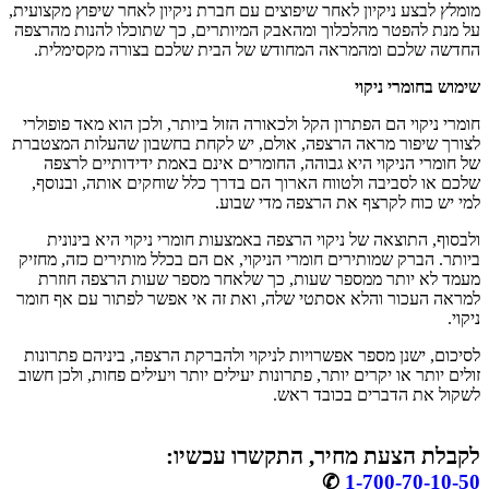
מומלץ לבצע ניקיון לאחר שיפוצים עם חברת ניקיון לאחר שיפוץ מקצועית,
על מנת להפטר מהלכלוך ומהאבק המיותרים, כך שתוכלו להנות מהרצפה
החדשה שלכם ומהמראה המחודש של הבית שלכם בצורה מקסימלית.
שימוש בחומרי ניקוי
חומרי ניקוי הם הפתרון הקל ולכאורה הזול ביותר, ולכן הוא מאד פופולרי
לצורך שיפור מראה הרצפה, אולם, יש לקחת בחשבון שהעלות המצטברת
של חומרי הניקוי היא גבוהה, החומרים אינם באמת ידידותיים לרצפה
שלכם או לסביבה ולטווח הארוך הם בדרך כלל שוחקים אותה, ובנוסף,
למי יש כוח לקרצף את הרצפה מדי שבוע.
ולבסוף, התוצאה של ניקוי הרצפה באמצעות חומרי ניקוי היא בינונית
ביותר. הברק שמותירים חומרי הניקוי, אם הם בכלל מותירים כזה, מחזיק
מעמד לא יותר ממספר שעות, כך שלאחר מספר שעות הרצפה חוזרת
למראה העכור והלא אסתטי שלה, ואת זה אי אפשר לפתור עם אף חומר
ניקוי.
לסיכום, ישנן מספר אפשרויות לניקוי ולהברקת הרצפה, ביניהם פתרונות
זולים יותר או יקרים יותר, פתרונות יעילים יותר ויעילים פחות, ולכן חשוב
לשקול את הדברים בכובד ראש.
לקבלת הצעת מחיר, התקשרו עכשיו:
✆
1-700-70-10-50